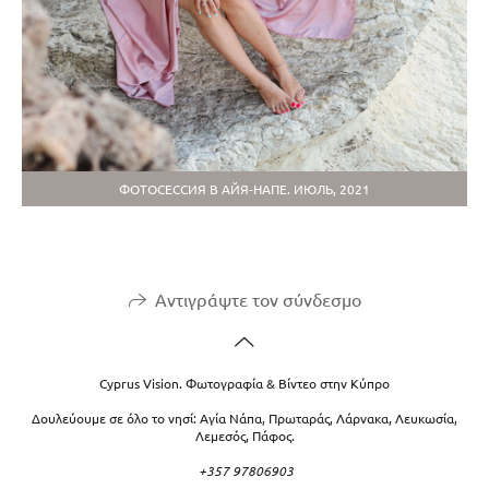
ФОТОСЕССИЯ В АЙЯ-НАПЕ. ИЮЛЬ, 2021
Αντιγράψτε τον σύνδεσμο
Cyprus Vision. Φωτογραφία & Βίντεο στην Κύπρο
Δουλεύουμε σε όλο το νησί: Αγία Νάπα, Πρωταράς, Λάρνακα, Λευκωσία,
Λεμεσός, Πάφος.
+357 97806903