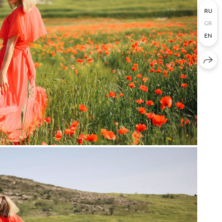
RU
GR
EN